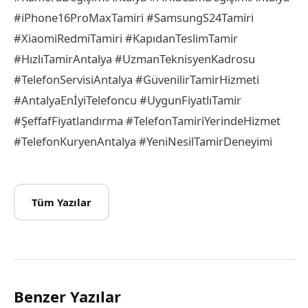
#iPhone16ProMaxTamiri #SamsungS24Tamiri
#XiaomiRedmiTamiri #KapıdanTeslimTamir
#HızlıTamirAntalya #UzmanTeknisyenKadrosu
#TelefonServisiAntalya #GüvenilirTamirHizmeti
#AntalyaEnİyiTelefoncu #UygunFiyatlıTamir
#ŞeffafFiyatlandırma #TelefonTamiriYerindeHizmet
#TelefonKuryenAntalya #YeniNesilTamirDeneyimi
Tüm Yazılar
Benzer Yazılar