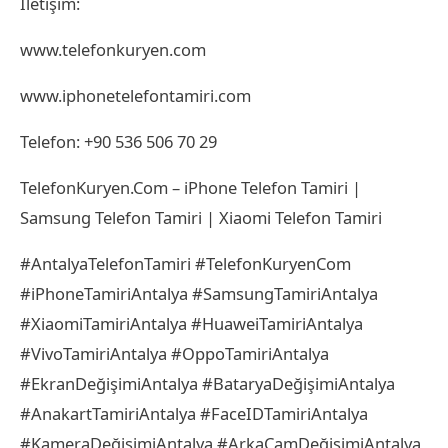
İletişim:
www.telefonkuryen.com
www.iphonetelefontamiri.com
Telefon: +90 536 506 70 29
TelefonKuryen.Com – iPhone Telefon Tamiri |
Samsung Telefon Tamiri | Xiaomi Telefon Tamiri
#AntalyaTelefonTamiri #TelefonKuryenCom
#iPhoneTamiriAntalya #SamsungTamiriAntalya
#XiaomiTamiriAntalya #HuaweiTamiriAntalya
#VivoTamiriAntalya #OppoTamiriAntalya
#EkranDeğişimiAntalya #BataryaDeğişimiAntalya
#AnakartTamiriAntalya #FaceIDTamiriAntalya
#KameraDeğişimiAntalya #ArkaCamDeğişimiAntalya