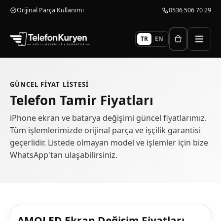
Orijinal Parça Kullanımı
0536 506 70 29
TR
EN
GÜNCEL FIYAT LISTESI
Telefon Tamir
Fiyatları
iPhone ekran ve batarya değişimi güncel fiyatlarımız.
Tüm işlemlerimizde orijinal parça ve işçilik garantisi
geçerlidir. Listede olmayan model ve işlemler için bize
WhatsApp'tan ulaşabilirsiniz.
AMOLED Ekran Değişim
Fiyatları